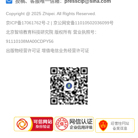
投稿、客服唯一信箱：
presscip@sina.com
Copyright @ 2025 Zhipei. All Rights Reserved.
京ICP备17061762号-2
| 京公网安备11010502036099号
北京智培教育科技研究院 版权所有 营业执照号：
91110108MA00CDPY56
出版物经营许可证
增值电信业务经营许可证