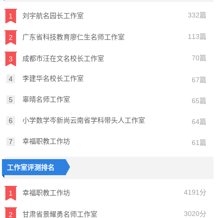
332篇
刘宇航名园长工作室
1
113篇
广东省科技教育廖仁生名师工作室
2
70篇
成都市汪在文名校长工作室
3
李建华名校长工作室
4
67篇
辜晴名师工作室
5
65篇
小学数学岑新尚云南省学科带头人工作室
6
64篇
幸福职教工作坊
7
61篇
工作室评测排名
4191分
幸福职教工作坊
1
3020分
甘肃省景耀勇名师工作室
2